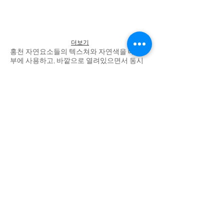
더보기
홍천 자연요소들의 텍스쳐와 자연색을 내,외
부에 사용하고, 바깥으로 열려있으면서 동시
에 대지에 맞닿아 있는 느낌을 물의 공간에 부
여하여 좀 더 오캄스러운 디자인을 완성시킨
다.
오캄에 부여된 장소성은 오캄 스토리 안에 머
물다 다시금 홍천의 다른 곳으로 발걸음을 옮
기는 연결고리가 되길 바라며 계획하였다.
​​사진출처 -오캄럭스클럽 제공
see more
Back to Project
​대한민국