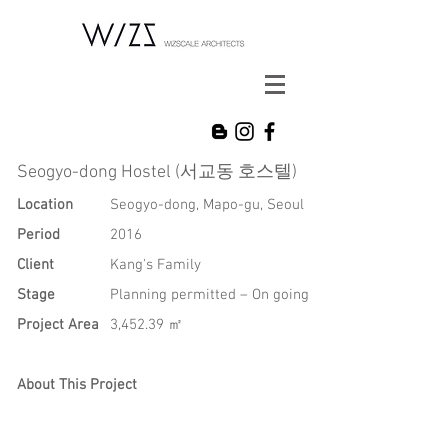
Seogyo-dong Hostel (서교동 호스텔)
Location
Seogyo-dong, Mapo-gu, Seoul
Period
2016
Client
Kang's Family
Stage
Planning permitted – On going
Project Area
3,452.39 ㎡
About This Project