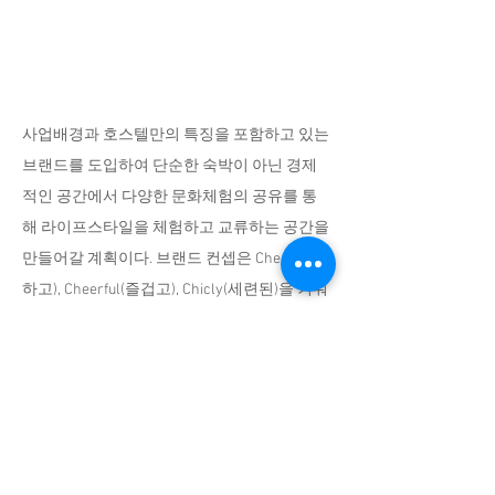
사업배경과 호스텔만의 특징을 포함하고 있는
브랜드를
도입하여 단순한 숙박이 아닌 경제
적인 공간에서 다양한
문화체험의 공유를 통
해 라이프스타일을 체험하고 교류하는
공간을
만들어갈 계획이다. 브랜드 컨셉은 Cheap(저렴
하고), Cheerful(즐겁고), Chicly(세련된)을 키워
드로 “작지만 가장 실용적인 공간 3C”를 표방
한다.
또한 젊은 여행객의 감성과 문화를 교류할 수
있는 문화정보교류시설(커뮤니티룸:
Community Room)과 리셉션을 포함한 레스토
랑 및 카페(소셜라운지: Social Lounge)의 부대