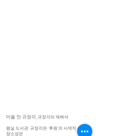
마을 안 규장각
_규장각의 재해석
왕실 도서관, 규장각은 '후원'의 사색적 성격과
장소성은